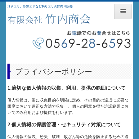
活きエサ、冷凍エサなど釣りエサの卸売り販売
ホーム
会社案内
プライバシーポリシー
お問合せ
プライバシーポリシー
商品紹介
1.適切な個人情報の収集、利用、提供の範囲について
活きエサ商品
個人情報は、常に収集目的を明確に定め、その目的の達成に必要な
限度において適正な方法で収集し、個人の同意を得た許諾範囲にお
冷凍エサ商品
いてのみ利用および提供を行います。
配合エサ商品
2.個人情報の保護管理・セキュリティ対策について
個人情報の漏洩、紛失、破壊、改ざん等の危険を防止するための適